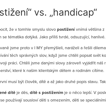
ižení“ vs. „handicap“
cit, že v tomhle smyslu slovo
postižení
vnímá většina z 
 se tématika dotýká. Jako příliš tvrdé, odsuzující, hanlivé.
aně jsme proto v I MY přemýšleli, naráželi a řešili dilema
ívání těch správných slov, když jsme chtěli popsat svět k
svoji práci. Chtěli jsme danými slovy zároveň vyjádřit náš 
nerství, které k našim klientským dětem a rodinám cítíme.
rvní musí být člověk, dítě a až jako druhé popis stavu. Tak
ené dítě
je děs,
dítě s postižením
je o něco lepší. V pos
 se používají sousloví děti s omezením, děti se speciálním