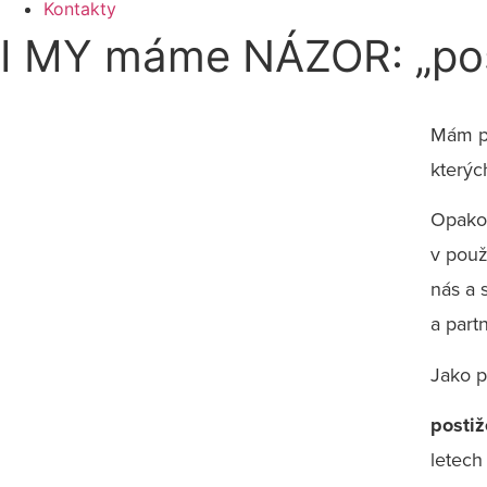
Kontakty
I MY máme NÁZOR: „post
Mám po
kterých
Opakov
v použ
nás a 
a part
Jako p
postiž
letech