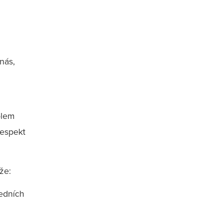
nás,
olem
respekt
že:
ledních
i