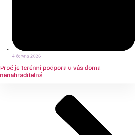
4 června 2026
Proč je terénní podpora u vás doma
nenahraditelná