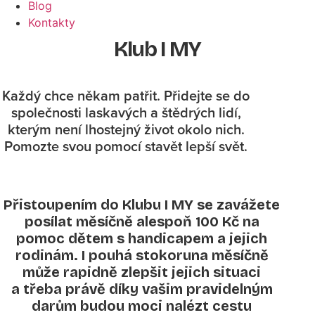
Blog
Kontakty
Klub I MY
Každý chce někam patřit. Přidejte se do
společnosti laskavých a štědrých lidí,
kterým není lhostejný život okolo nich.
Pomozte svou pomocí stavět lepší svět.
Přistoupením do Klubu I MY se zavážete
posílat měsíčně alespoň 100 Kč na
pomoc dětem s handicapem a jejich
rodinám. I pouhá stokoruna měsíčně
může rapidně zlepšit jejich situaci
a třeba právě díky vašim pravidelným
darům budou moci nalézt cestu