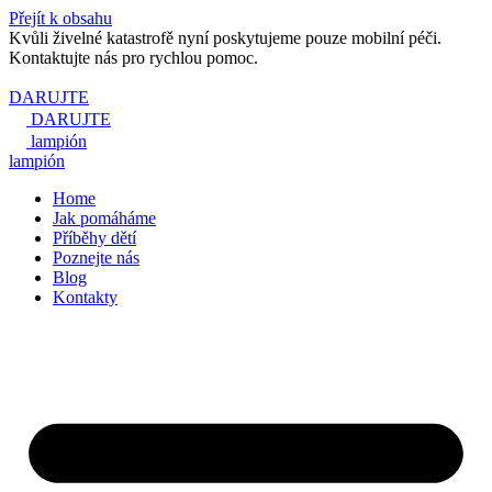
Přejít k obsahu
Kvůli živelné katastrofě nyní poskytujeme pouze mobilní péči.
Kontaktujte nás pro rychlou pomoc.
DARUJTE
DARUJTE
lampión
lampión
Home
Jak pomáháme
Příběhy dětí
Poznejte nás
Blog
Kontakty