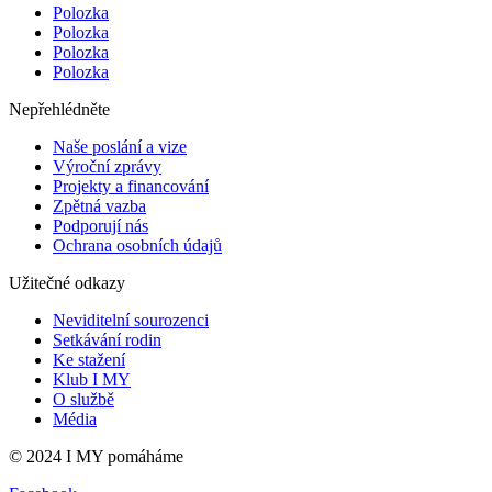
Polozka
Polozka
Polozka
Polozka
Nepřehlédněte
Naše poslání a vize
Výroční zprávy
Projekty a financování
Zpětná vazba
Podporují nás
Ochrana osobních údajů
Užitečné odkazy
Neviditelní sourozenci
Setkávání rodin
Ke stažení
Klub I MY
O službě
Média
© 2024 I MY pomáháme