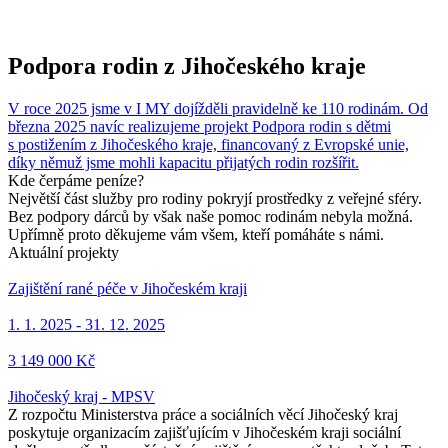
Podpora rodin z Jihočeského kraje
V roce 2025 jsme v I MY dojížděli pravidelně ke 110 rodinám. Od
března 2025 navíc realizujeme projekt Podpora rodin s dětmi
s postižením z Jihočeského kraje, financovaný z Evropské unie,
díky němuž jsme mohli kapacitu přijatých rodin rozšířit.
Kde čerpáme peníze?
Největší část služby pro rodiny pokryjí prostředky z veřejné sféry.
Bez podpory dárců by však naše pomoc rodinám nebyla možná.
Upřímně proto děkujeme vám všem, kteří pomáháte s námi.
Aktuální projekty
Zajištění rané péče v Jihočeském kraji
1. 1. 2025 - 31. 12. 2025
3 149 000 Kč
Jihočeský kraj - MPSV
Z rozpočtu Ministerstva práce a sociálních věcí Jihočeský kraj
poskytuje organizacím zajišťujícím v Jihočeském kraji sociální