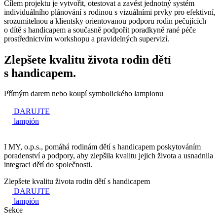
Cílem projektu je vytvořit, otestovat a zavést jednotný systém
individuálního plánování s rodinou s vizuálními prvky pro efektivní,
srozumitelnou a klientsky orientovanou podporu rodin pečujících
o dítě s handicapem a současně podpořit poradkyně rané péče
prostřednictvím workshopu a pravidelných supervizí.
Zlepšete kvalitu života rodin dětí
s handicapem.
Přímým darem nebo koupí symbolického lampionu
DARUJTE
lampión
I MY, o.p.s., pomáhá rodinám dětí s handicapem poskytováním
poradenství a podpory, aby zlepšila kvalitu jejich života a usnadnila
integraci dětí do společnosti.
Zlepšete kvalitu života rodin dětí s handicapem
DARUJTE
lampión
Sekce