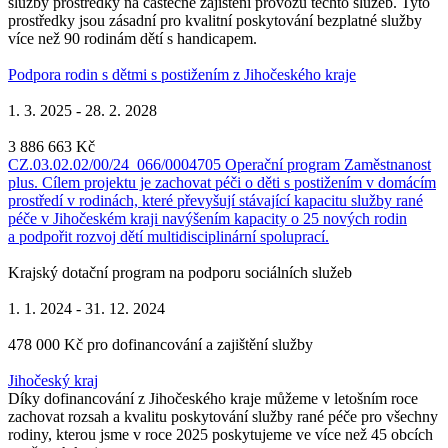
služby prostředky na částečné zajištění provozu těchto služeb. Tyto
prostředky jsou zásadní pro kvalitní poskytování bezplatné služby
více než 90 rodinám dětí s handicapem.
Podpora rodin s dětmi s postižením z Jihočeského kraje
1. 3. 2025 - 28. 2. 2028
3 886 663 Kč
CZ.03.02.02/00/24_066/0004705 Operační program Zaměstnanost
plus. Cílem projektu je zachovat péči o děti s postižením v domácím
prostředí v rodinách, které převyšují stávající kapacitu služby rané
péče v Jihočeském kraji navýšením kapacity o 25 nových rodin
a podpořit rozvoj dětí multidisciplinární spoluprací.
Krajský dotační program na podporu sociálních služeb
1. 1. 2024 - 31. 12. 2024
478 000 Kč pro dofinancování a zajištění služby
Jihočeský kraj
Díky dofinancování z Jihočeského kraje můžeme v letošním roce
zachovat rozsah a kvalitu poskytování služby rané péče pro všechny
rodiny, kterou jsme v roce 2025 poskytujeme ve více než 45 obcích