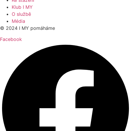
Klub I MY
O službě
Média
© 2024 I MY pomáháme
Facebook