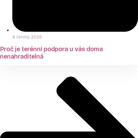
4 června 2026
Proč je terénní podpora u vás doma
nenahraditelná