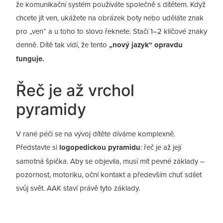
že komunikační systém používáte společně s dítětem. Když
chcete jít ven, ukážete na obrázek boty nebo uděláte znak
pro „ven“ a u toho to slovo řeknete. Stačí 1–2 klíčové znaky
denně. Dítě tak vidí, že tento
„nový jazyk“ opravdu
funguje.
Řeč je až vrchol
pyramidy
V rané péči se na vývoj dítěte díváme komplexně.
Představte si
logopedickou pyramidu
: řeč je až její
samotná špička. Aby se objevila, musí mít pevné základy –
pozornost, motoriku, oční kontakt a především chuť sdílet
svůj svět. AAK staví právě tyto základy.