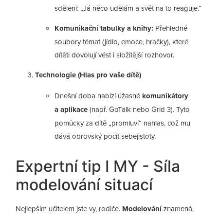
sdělení: „Já něco udělám a svět na to reaguje.“
Komunikační tabulky a knihy:
Přehledné
soubory témat (jídlo, emoce, hračky), které
dítěti dovolují vést i složitější rozhovor.
Technologie (Hlas pro vaše dítě)
Dnešní doba nabízí úžasné
komunikátory
a aplikace
(např. GoTalk nebo Grid 3). Tyto
pomůcky za dítě „promluví“ nahlas, což mu
dává obrovský pocit sebejistoty.
Expertní tip I MY - Síla
modelování situací
Nejlepším učitelem jste vy, rodiče.
Modelování
znamená,