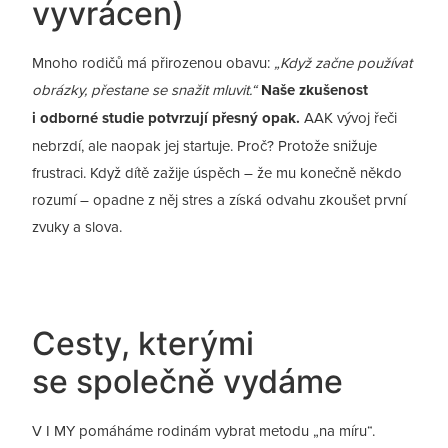
vyvrácen)
Mnoho rodičů má přirozenou obavu:
„Když začne používat
obrázky, přestane se snažit mluvit.“
Naše zkušenost
i odborné studie potvrzují přesný opak.
AAK vývoj řeči
nebrzdí, ale naopak jej startuje. Proč? Protože snižuje
frustraci. Když dítě zažije úspěch – že mu konečně někdo
rozumí – opadne z něj stres a získá odvahu zkoušet první
zvuky a slova.
Cesty, kterými
se společně vydáme
V I MY pomáháme rodinám vybrat metodu „na míru“.