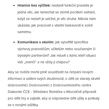
Hranice bez výčitek:
nastavit funkční pravidla je
jedna věc, ale nenechat se zlomit pocitem selhání,
když se nedaří je udržet, je věc druhá. Nikola nám
ukázala, jak pracovat s vlastní laskavostí k sobě
samému.
Komunikace s okolím:
jak vysvětlit specifika
výchovy prarodičům, učitelům nebo současným či
bývalým partnerům? Jak mluvit s lidmi, kteří situaci
vidí „zvenčí“ a ne vždy ji chápou?
Aby se rodiče mohli plně soustředit na čerpání nových
informací a sdílení svých zkušeností, o děti se staraly skvělí
dobrovolníci. Dobrovolníci z Dobrovolnického centra
Diakonie ČCE - Středisko Rolnička v tělocvičně připravili
pro děti hry a zajistili, aby si odpoledne děti užily a potkaly
se s novými zážitky.