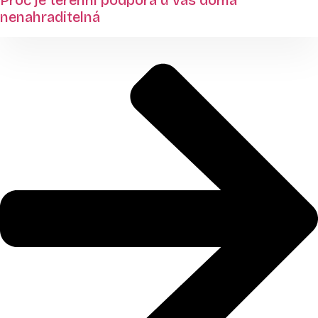
Proč je terénní podpora u vás doma
nenahraditelná