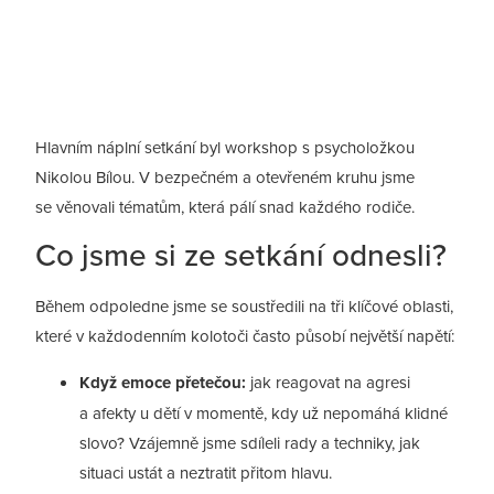
Hlavním náplní setkání byl workshop s psycholožkou
Nikolou Bílou. V bezpečném a otevřeném kruhu jsme
se věnovali tématům, která pálí snad každého rodiče.
Co jsme si ze setkání odnesli?
Během odpoledne jsme se soustředili na tři klíčové oblasti,
které v každodenním kolotoči často působí největší napětí:
Když emoce přetečou:
jak reagovat na agresi
a afekty u dětí v momentě, kdy už nepomáhá klidné
slovo? Vzájemně jsme sdíleli rady a techniky, jak
situaci ustát a neztratit přitom hlavu.