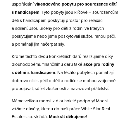
uspořádání
víkendového pobytu pro sourozence dětí
s handicapem
. Tyto pobyty jsou klíčové – sourozencům
dětí s handicapem poskytují prostor pro relaxaci
a sdílení. Jsou určeny pro děti z rodin, ve kterých
poskytujeme nebo jsme poskytovali službu ranou péči,
a pomáhají jim načerpat síly.
Kromě těchto dvou konkrétních darů realizujeme díky
dlouhodobému finančnímu daru také
akce
pro rodiny
s dětmi s handicapem
. Na těchto pobytech pomáhají
dobrovolníci s péčí o děti a rodiče se mohou vzájemně
propojovat, sdílet zkušenosti a navazovat přátelství.
Máme velikou radost z dlouholeté podpory! Moc si
vážíme důvěry, kterou do naší práce White Star Real
Estate s.r.o. vkládá.
Mockrát děkujeme!