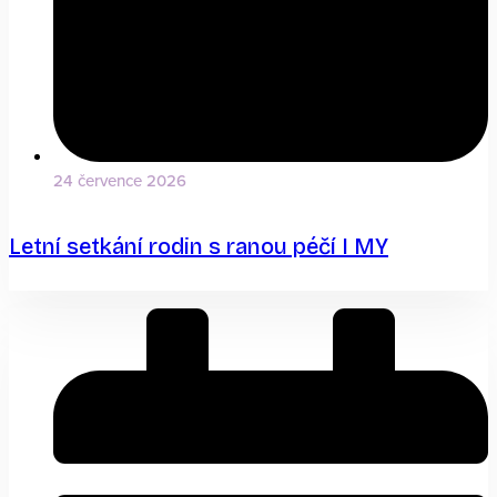
24 července 2026
Letní setkání rodin s ranou péčí I MY