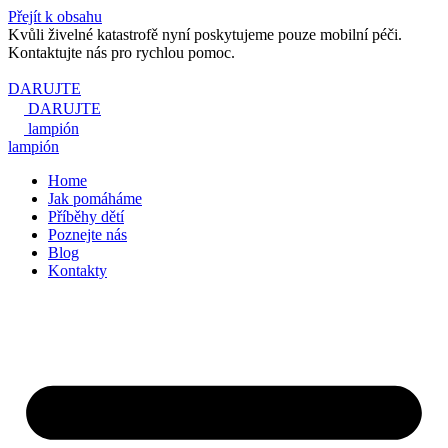
Přejít k obsahu
Kvůli živelné katastrofě nyní poskytujeme pouze mobilní péči.
Kontaktujte nás pro rychlou pomoc.
DARUJTE
DARUJTE
lampión
lampión
Home
Jak pomáháme
Příběhy dětí
Poznejte nás
Blog
Kontakty