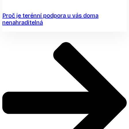
Proč je terénní podpora u vás doma
nenahraditelná