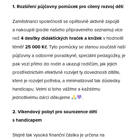
1. Rozšíření půjčovny pomůcek pro cílený rozvoj dětí
Zaměstnanci společnosti se opětovně aktivně zapojili
a nakoupili (podle našeho připraveného seznamu) více
než
4 desítky didaktických hraček a knížek
v hodnotě
téměř
25 000 Kč
. Tyto pomůcky se stanou součástí naší
půjčovny a odborné poradkyně, speciální pedagožky, je
pak vozí přímo do rodin a ukazují rodičům, jak jejich
prostřednictvím efektivně rozvíjet ty dovednosti dítěte,
které je rozvíjet potřeba, a minimalizovat tak důsledky
handicapu. Velmi si toho vážíme a každému
jednotlivému dárci děkujeme
.
2. Víkendový pobyt pro sourozence dětí
s handicapem
Stejně tak vysoká finanční částka je určena na