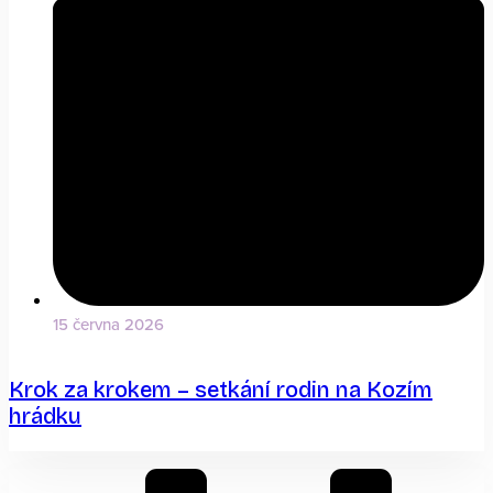
15 června 2026
Krok za krokem – setkání rodin na Kozím
hrádku