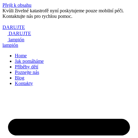
Přejít k obsahu
Kvůli živelné katastrofě nyní poskytujeme pouze mobilní péči.
Kontaktujte nás pro rychlou pomoc.
DARUJTE
DARUJTE
lampión
lampión
Home
Jak pomáháme
Příběhy dětí
Poznejte nás
Blog
Kontakty