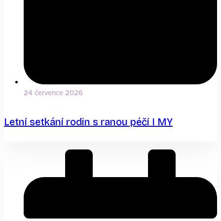
24 července 2026
Letní setkání rodin s ranou péčí I MY