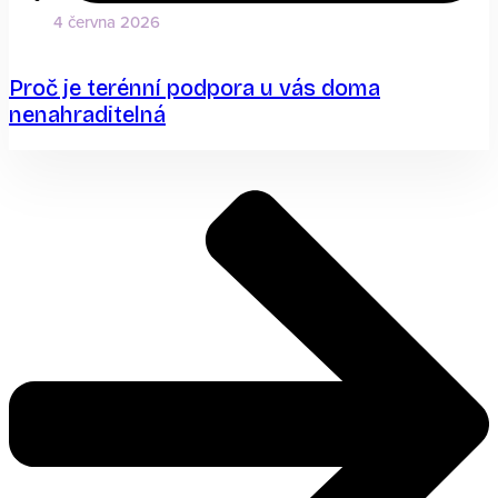
4 června 2026
Proč je terénní podpora u vás doma
nenahraditelná