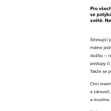
Pro všec
se potýká
světě. Ne
Stresující 
máme jedna
službu – r
postupy či
Takže se p
Chci maxim
a zároveň,
a musíme, 