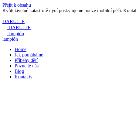
Přejít k obsahu
Kvůli živelné katastrofě nyní poskytujeme pouze mobilní péči. Konta
DARUJTE
DARUJTE
lampión
lampión
Home
Jak pomáháme
Příběhy dětí
Poznejte nás
Blog
Kontakty