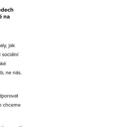
ledech
é na
aly, jak
 sociální
aké
b, ne nás.
odporovat
in chceme