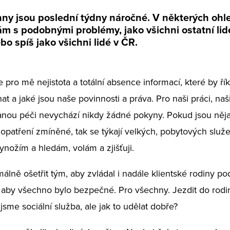
hny jsou poslední týdny náročné. V některých oh
m s podobnými problémy, jako všichni ostatní lid
bo spíš jako všichni lidé v ČR.
je pro mě nejistota a totální absence informací, které by řík
t a jaké jsou naše povinnosti a práva. Pro naši práci, naši
anou péči nevychází nikdy žádné pokyny. Pokud jsou něj
 opatření zmíněné, tak se týkají velkých, pobytových služe
ynožím a hledám, volám a zjišťuji.
álně ošetřit tým, aby zvládal i nadále klientské rodiny p
 aby všechno bylo bezpečné. Pro všechny. Jezdit do rod
jsme sociální služba, ale jak to udělat dobře?