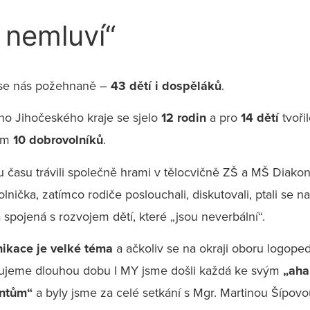
 nemluví“
 se nás požehnaně –
43 dětí i dospěláků
.
ho Jihočeského kraje se sjelo
12 rodin
a pro
14 dětí
tvoři
am
10 dobrovolníků
.
u času trávili společně hrami v tělocvičně ZŠ a MŠ Diakon
lnička, zatímco rodiče poslouchali, diskutovali, ptali se na
 spojená s rozvojem dětí, které „jsou neverbální“.
ikace je velké téma
a ačkoliv se na okraji oboru logope
ujeme dlouhou dobu I MY jsme došli každá ke svým
„aha
ntům“
a byly jsme za celé setkání s Mgr. Martinou Šípov