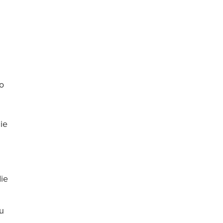
lo
ie
die
ou