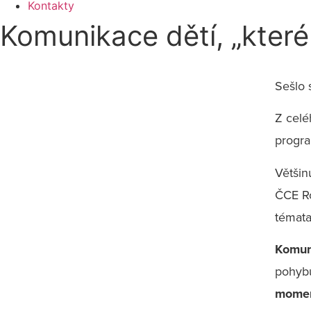
Kontakty
Komunikace dětí, „které
Sešlo
Z celé
progr
Většin
ČCE Ro
témata
Komun
pohyb
mome